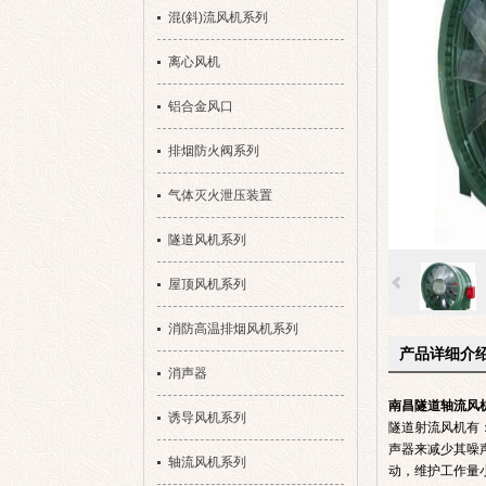
混(斜)流风机系列
离心风机
铝合金风口
排烟防火阀系列
气体灭火泄压装置
隧道风机系列
屋顶风机系列
消防高温排烟风机系列
产品详细介
消声器
南昌隧道轴流风
诱导风机系列
隧道射流风机有
声器来减少其噪
轴流风机系列
动，维护工作量