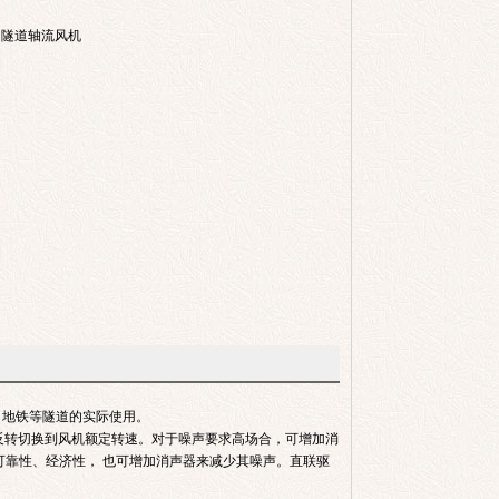
昌隧道轴流风机
、地铁等隧道的实际使用。
反转切换到风机额定转速。对于噪声要求高场合，可增加消
可靠性、经济性， 也可增加消声器来减少其噪声。直联驱