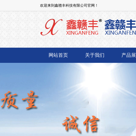
欢迎来到鑫赣丰科技有限公司官网！
网站首页
关于我们
产品展