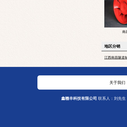
南
地区分销
江西南昌隧道
关于我们
鑫赣丰科技有限公司
联系人：刘先生 