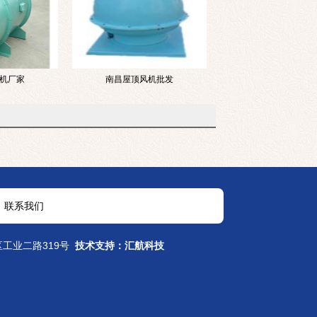
机厂家
南昌屋顶风机批发
联系我们
区工业二路319号
技术支持：汇航科技