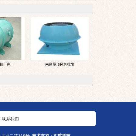
机厂家
南昌屋顶风机批发
联系我们
区工业二路319号
技术支持：汇航科技