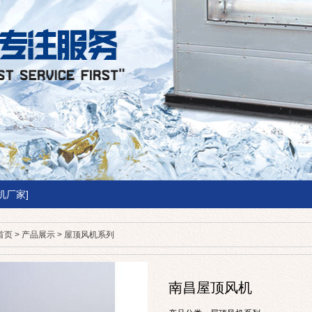
机厂家]
首页
>
产品展示
>
屋顶风机系列
南昌屋顶风机