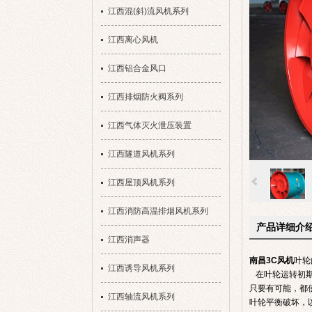
江西混(斜)流风机系列
江西离心风机
江西铝合金风口
江西排烟防火阀系列
江西气体灭火泄压装置
江西隧道风机系列
江西屋顶风机系列
江西消防高温排烟风机系列
产品详细介
江西消声器
南昌3C风机
叶轮
江西诱导风机系列
在叶轮运转初期
只要有可能，都
江西轴流风机系列
叶轮平衡破坏，