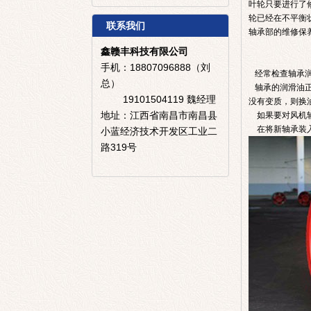
叶轮只要进行了
轮已经在不平衡
联系我们
轴承部的维修保
鑫赣丰科技有限公司
手机：18807096888（刘
经常检查轴承润
总）
轴承的润滑油正
19101504119
魏经理
没有变质，则换
地址：江西省南昌市南昌县
如果要对风机轴
在将新轴承装入
小蓝经济技术开发区工业二
路319号