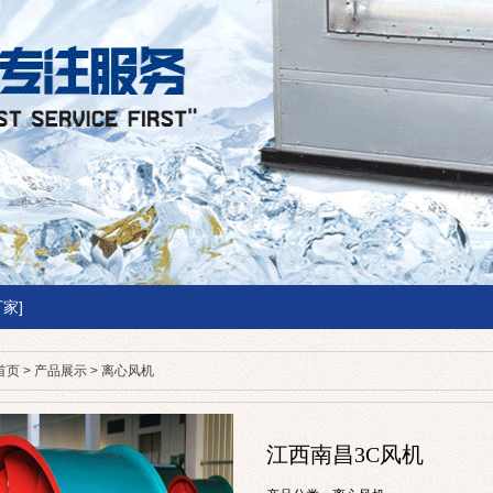
家]
首页
>
产品展示
>
离心风机
江西南昌3C风机