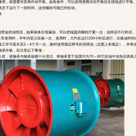
修理，就需要对其再作动平衡。如有条件，可以使用便携试动平衡仪在现场进行平衡
状态下运行了一段时间，这些螺栓可能已经松动。
养
滑油供油情况，如果箱体出现漏油，可以把端盖的螺栓拧紧一点，这样还不行的话，
常使用时，半年内至少应换一次，使用时，大约在运行200小时后进行，次换油时间
油工作可延长至2～4个月一次，换时使用规定牌号的润滑油（总图上有规定），并将
承作换，应注意以下事项：
前，使轴承与轴承箱都十分清洁。将轴承置于温度约为70～80℃的油中加热后再装