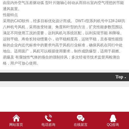
由室内外空气压差驱动弧 型叶片随轴心转动从而排出室内空气理想的节能
通风装置。
性能特点
采用的CAD软件，经多目标优化设计而成。 DWT-Ⅰ型系列机号中12#-24#共
八种机号风机，采用改变转速、角度和叶型的方法，扩充性能参数范围以
满足不同使用工况的需要，达到风机与系统区配，以利实现节能 和降噪。
运转平稳、寿命长转动惯量小，动平稳精度高，运转平稳，且各项性能指
标的企业内近代标准中的要求均高于风机行业标准，确保风机在同行中处
地位。适用面广，风机可以根据使用要求，制作成防爆型，适用于易燃、
易爆及 有腐蚀性气体的场合的强制排风；多次经省市技术监督局检测合
格，用户可放心使用。
Top
网站首页
电话咨询
在线留言
QQ咨询